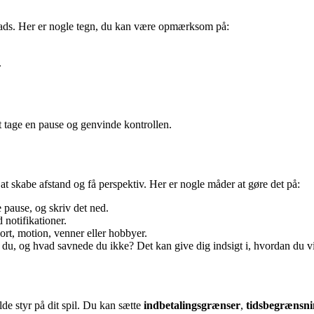
plads. Her er nogle tegn, du kan være opmærksom på:
.
t tage en pause og genvinde kontrollen.
t skabe afstand og få perspektiv. Her er nogle måder at gøre det på:
 pause, og skriv det ned.
 notifikationer.
ort, motion, venner eller hobbyer.
 du, og hvad savnede du ikke? Det kan give dig indsigt i, hvordan du vil
de styr på dit spil. Du kan sætte
indbetalingsgrænser
,
tidsbegrænsni