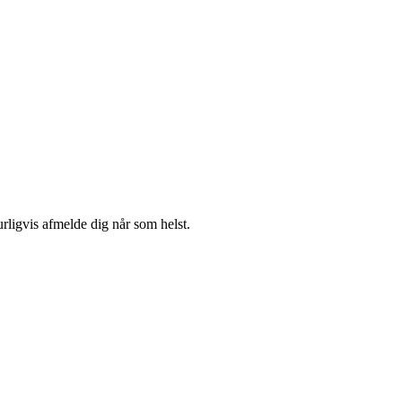
urligvis afmelde dig når som helst.