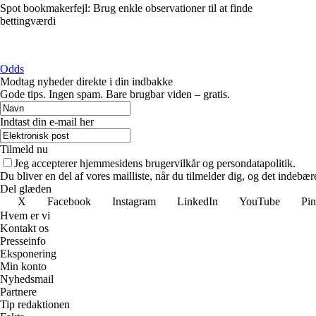
Spot bookmakerfejl: Brug enkle observationer til at finde
bettingværdi
Odds
Modtag nyheder direkte i din indbakke
Gode tips. Ingen spam. Bare brugbar viden – gratis.
Indtast din e-mail her
Tilmeld nu
Jeg accepterer hjemmesidens brugervilkår og persondatapolitik.
Du bliver en del af vores mailliste, når du tilmelder dig, og det indebæ
Del glæden
X
Facebook
Instagram
LinkedIn
YouTube
Pin
Hvem er vi
Kontakt os
Presseinfo
Eksponering
Min konto
Nyhedsmail
Partnere
Tip redaktionen