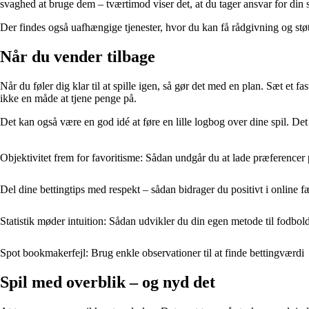
svaghed at bruge dem – tværtimod viser det, at du tager ansvar for din 
Der findes også uafhængige tjenester, hvor du kan få rådgivning og støtt
Når du vender tilbage
Når du føler dig klar til at spille igen, så gør det med en plan. Sæt et f
ikke en måde at tjene penge på.
Det kan også være en god idé at føre en lille logbog over dine spil. Det 
Objektivitet frem for favoritisme: Sådan undgår du at lade præferencer
Del dine bettingtips med respekt – sådan bidrager du positivt i online f
Statistik møder intuition: Sådan udvikler du din egen metode til fodbol
Spot bookmakerfejl: Brug enkle observationer til at finde bettingværdi
Spil med overblik – og nyd det