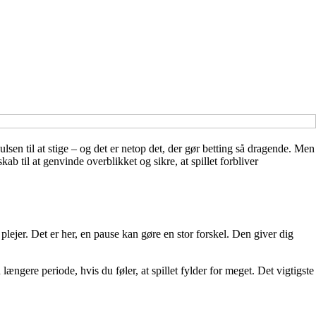
sen til at stige – og det er netop det, der gør betting så dragende. Men
ab til at genvinde overblikket og sikre, at spillet forbliver
plejer. Det er her, en pause kan gøre en stor forskel. Den giver dig
gere periode, hvis du føler, at spillet fylder for meget. Det vigtigste