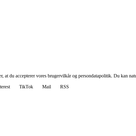
rer, at du accepterer vores brugervilkår og persondatapolitik. Du kan nat
terest
TikTok
Mail
RSS