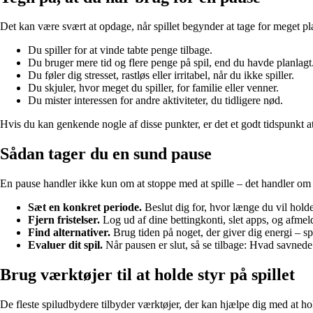
Det kan være svært at opdage, når spillet begynder at tage for meget 
Du spiller for at vinde tabte penge tilbage.
Du bruger mere tid og flere penge på spil, end du havde planlagt
Du føler dig stresset, rastløs eller irritabel, når du ikke spiller.
Du skjuler, hvor meget du spiller, for familie eller venner.
Du mister interessen for andre aktiviteter, du tidligere nød.
Hvis du kan genkende nogle af disse punkter, er det et godt tidspunkt a
Sådan tager du en sund pause
En pause handler ikke kun om at stoppe med at spille – det handler om a
Sæt en konkret periode.
Beslut dig for, hvor længe du vil holde
Fjern fristelser.
Log ud af dine bettingkonti, slet apps, og afmeld
Find alternativer.
Brug tiden på noget, der giver dig energi – sp
Evaluer dit spil.
Når pausen er slut, så se tilbage: Hvad savnede
Brug værktøjer til at holde styr på spillet
De fleste spiludbydere tilbyder værktøjer, der kan hjælpe dig med at hol