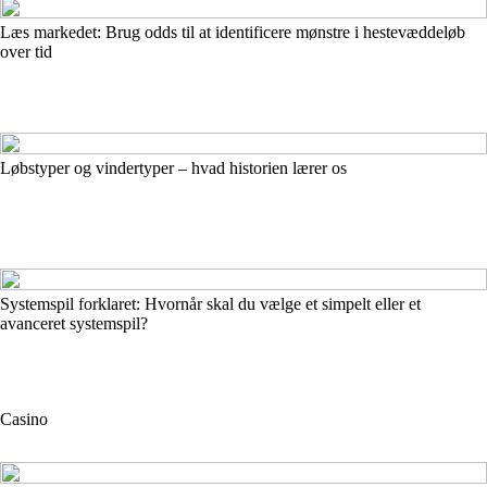
Læs markedet: Brug odds til at identificere mønstre i hestevæddeløb
over tid
Løbstyper og vindertyper – hvad historien lærer os
Systemspil forklaret: Hvornår skal du vælge et simpelt eller et
avanceret systemspil?
Casino