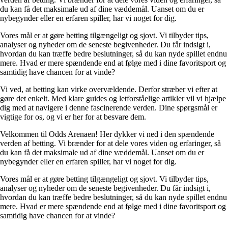
du kan få det maksimale ud af dine væddemål. Uanset om du er
nybegynder eller en erfaren spiller, har vi noget for dig.
Vores mål er at gøre betting tilgængeligt og sjovt. Vi tilbyder tips,
analyser og nyheder om de seneste begivenheder. Du får indsigt i,
hvordan du kan træffe bedre beslutninger, så du kan nyde spillet endnu
mere. Hvad er mere spændende end at følge med i dine favoritsport og
samtidig have chancen for at vinde?
Vi ved, at betting kan virke overvældende. Derfor stræber vi efter at
gøre det enkelt. Med klare guides og letforståelige artikler vil vi hjælpe
dig med at navigere i denne fascinerende verden. Dine spørgsmål er
vigtige for os, og vi er her for at besvare dem.
Velkommen til Odds Arenaen! Her dykker vi ned i den spændende
verden af betting. Vi brænder for at dele vores viden og erfaringer, så
du kan få det maksimale ud af dine væddemål. Uanset om du er
nybegynder eller en erfaren spiller, har vi noget for dig.
Vores mål er at gøre betting tilgængeligt og sjovt. Vi tilbyder tips,
analyser og nyheder om de seneste begivenheder. Du får indsigt i,
hvordan du kan træffe bedre beslutninger, så du kan nyde spillet endnu
mere. Hvad er mere spændende end at følge med i dine favoritsport og
samtidig have chancen for at vinde?