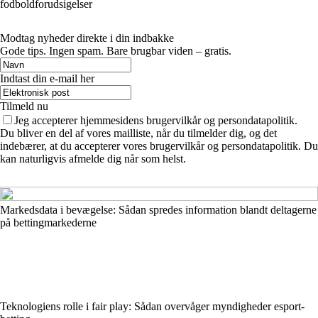
fodboldforudsigelser
Modtag nyheder direkte i din indbakke
Gode tips. Ingen spam. Bare brugbar viden – gratis.
Indtast din e-mail her
Tilmeld nu
Jeg accepterer hjemmesidens brugervilkår og persondatapolitik.
Du bliver en del af vores mailliste, når du tilmelder dig, og det
indebærer, at du accepterer vores brugervilkår og persondatapolitik. Du
kan naturligvis afmelde dig når som helst.
Markedsdata i bevægelse: Sådan spredes information blandt deltagerne
på bettingmarkederne
Teknologiens rolle i fair play: Sådan overvåger myndigheder esport-