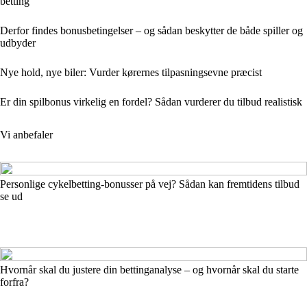
betting
Derfor findes bonusbetingelser – og sådan beskytter de både spiller og
udbyder
Nye hold, nye biler: Vurder kørernes tilpasningsevne præcist
Er din spilbonus virkelig en fordel? Sådan vurderer du tilbud realistisk
Vi anbefaler
Personlige cykelbetting-bonusser på vej? Sådan kan fremtidens tilbud
se ud
Hvornår skal du justere din bettinganalyse – og hvornår skal du starte
forfra?