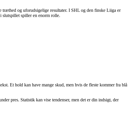
e træthed og uforudsigelige resultater. I SHL og den finske Liiga er
lutspillet spiller en enorm rolle.
ntekst. Et hold kan have mange skud, men hvis de fleste kommer fra blå
nder pres. Statistik kan vise tendenser, men det er din indsigt, der