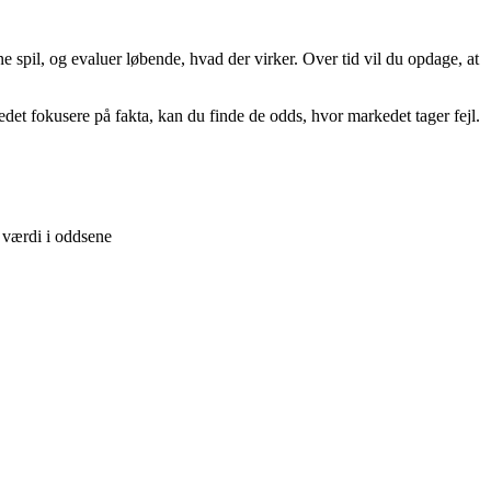
ne spil, og evaluer løbende, hvad der virker. Over tid vil du opdage, at
stedet fokusere på fakta, kan du finde de odds, hvor markedet tager fejl.
e værdi i oddsene