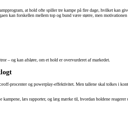
ampprogram, at hold ofte spiller tre kampe på fire dage, hvilket kan giv
aen kan forskellen mellem top og bund være større, men motivationen i s
ror – og kan afsløre, om et hold er overvurderet af markedet.
klogt
eoff-procenter og powerplay-effektivitet. Men tallene skal tolkes i ko
. Se kampene, læs rapporter, og læg mærke til, hvordan holdene reagerer u