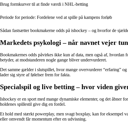
Brug formkurver til at finde værdi i NHL-betting
Periode for periode: Fordelene ved at spille på kampens forløb
Sådan fastsætter bookmakerne odds på ishockey – og hvorfor de sjæld
Markedets psykologi – når navnet vejer tu
Bookmakernes odds påvirkes ikke kun af data, men også af, hvordan fol
betyder, at modstanderen nogle gange bliver undervurderet.
Det samme gælder i slutspillet, hvor mange overvurderer “erfaring” o
lader sig styre af følelser frem for fakta.
Specialspil og live betting – hvor viden give
Ishockey er en sport med mange dynamiske elementer, og det åbner for i
holdenes spillestil give dig en fordel.
Et hold med stærkt powerplay, men svagt boxplay, kan for eksempel vær
eller omvendt får momentum efter en udvisning.