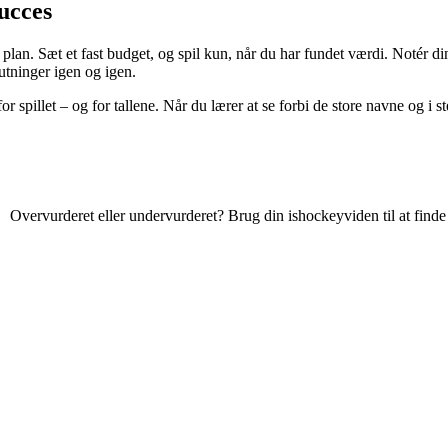
succes
 plan. Sæt et fast budget, og spil kun, når du har fundet værdi. Notér di
utninger igen og igen.
or spillet – og for tallene. Når du lærer at se forbi de store navne og i 
Overvurderet eller undervurderet? Brug din ishockeyviden til at find