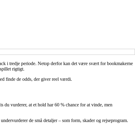
ck i tredje periode. Netop derfor kan det være svært for bookmakerne
llet rigtigt.
ed finde de odds, der giver reel værdi.
is du vurderer, at et hold har 60 % chance for at vinde, men
g undervurderer de små detaljer – som form, skader og rejseprogram.