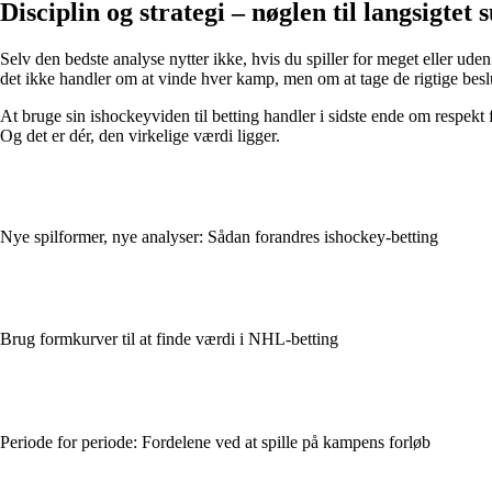
Disciplin og strategi – nøglen til langsigtet 
Selv den bedste analyse nytter ikke, hvis du spiller for meget eller uden
det ikke handler om at vinde hver kamp, men om at tage de rigtige besl
At bruge sin ishockeyviden til betting handler i sidste ende om respekt f
Og det er dér, den virkelige værdi ligger.
Nye spilformer, nye analyser: Sådan forandres ishockey-betting
Brug formkurver til at finde værdi i NHL-betting
Periode for periode: Fordelene ved at spille på kampens forløb