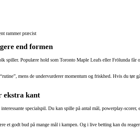
ent rammer præcist
ngere end formen
k spiller. Populære hold som Toronto Maple Leafs eller Frölunda får of
g “rutine”, mens de undervurderer momentum og friskhed. Hvis du tør 
r ekstra kant
nteressante specialspil. Du kan spille på antal mål, powerplay-scorer,
e et godt bud på mange mål i kampen. Og i live betting kan du reagere 